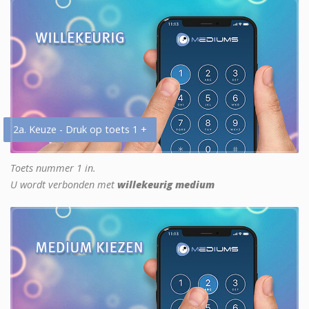
2a. Keuze - Druk op toets 1 +
Toets nummer 1 in.
U wordt verbonden met
willekeurig medium