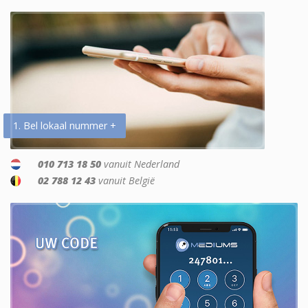
1. Bel lokaal nummer +
010 713 18 50
vanuit Nederland
02 788 12 43
vanuit België