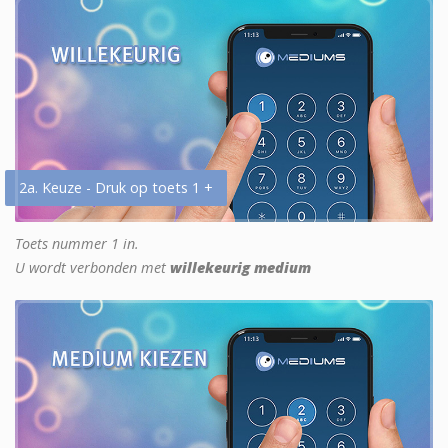
2a. Keuze - Druk op toets 1 +
Toets nummer 1 in.
U wordt verbonden met
willekeurig medium