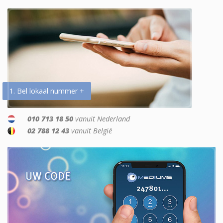
1. Bel lokaal nummer +
010 713 18 50
vanuit Nederland
02 788 12 43
vanuit België